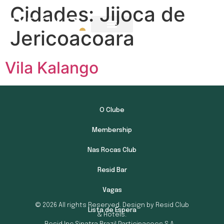
Cidades:
Jijoca de
Jericoacoara
Vila Kalango
O Clube
Membership
Nas Rocas Club
Resid Bar
Vagas
© 2026 All rights Reserved. Design by Resid Club
Lista de Espera
& Hotels.