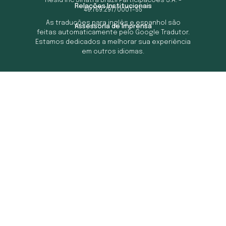
Resid Inc Sinatra Brazil Participacoes S.A. -
Relações Institucionais
46.769.297/0001-55
As traduções para inglês e espanhol são
Assessoria de Imprensa
feitas automaticamente pelo Google Tradutor.
Estamos dedicados a melhorar sua experiência
em outros idiomas.