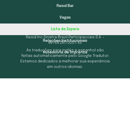
Resid Bar
Vagas
© 2026 All rights Reserved. Design by Resid Club
Lista de Espera
& Hotels.
Resid Inc Sinatra Brazil Participacoes S.A. -
Relações Institucionais
46.769.297/0001-55
As traduções para inglês e espanhol são
Assessoria de Imprensa
feitas automaticamente pelo Google Tradutor.
Estamos dedicados a melhorar sua experiência
em outros idiomas.