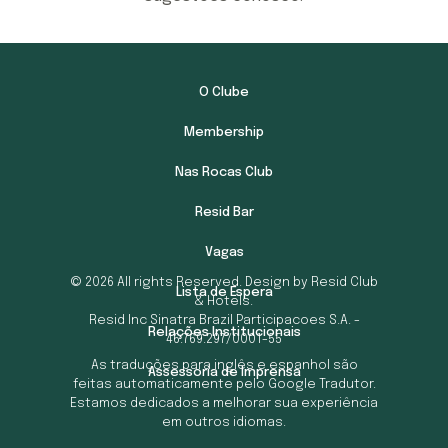
O Clube
Membership
Nas Rocas Club
Resid Bar
Vagas
© 2026 All rights Reserved. Design by Resid Club
Lista de Espera
& Hotels.
Resid Inc Sinatra Brazil Participacoes S.A. -
Relações Institucionais
46.769.297/0001-55
As traduções para inglês e espanhol são
Assessoria de Imprensa
feitas automaticamente pelo Google Tradutor.
Estamos dedicados a melhorar sua experiência
em outros idiomas.