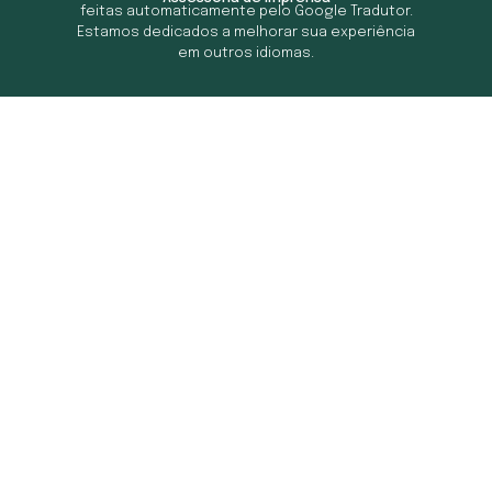
feitas automaticamente pelo Google Tradutor.
Estamos dedicados a melhorar sua experiência
em outros idiomas.