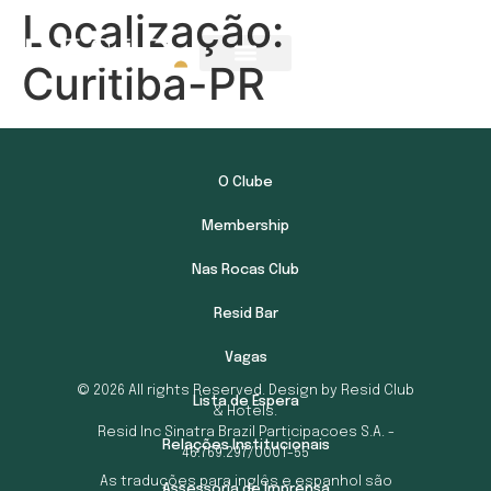
Localização:
Curitiba-PR
O Clube
Membership
Nas Rocas Club
Resid Bar
Vagas
© 2026 All rights Reserved. Design by Resid Club
Lista de Espera
& Hotels.
Resid Inc Sinatra Brazil Participacoes S.A. -
Relações Institucionais
46.769.297/0001-55
As traduções para inglês e espanhol são
Assessoria de Imprensa