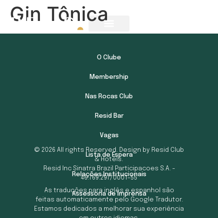
Gin Tônica
O Clube
Membership
Nas Rocas Club
Resid Bar
Vagas
© 2026 All rights Reserved. Design by Resid Club
Lista de Espera
& Hotels.
Resid Inc Sinatra Brazil Participacoes S.A. -
Relações Institucionais
46.769.297/0001-55
As traduções para inglês e espanhol são
Assessoria de Imprensa
feitas automaticamente pelo Google Tradutor.
Estamos dedicados a melhorar sua experiência